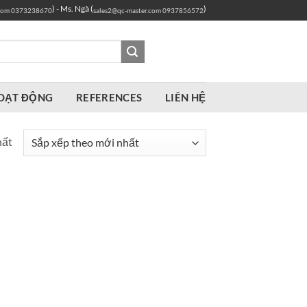
) - Ms. Ngà (
)
com
0373238670
sales2@qc-master.com
0937856572
OẠT ĐỘNG
REFERENCES
LIÊN HỆ
hất