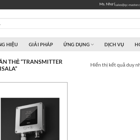
Ms. Như (
sales@qc-master.
G HIỆU
GIẢI PHÁP
ỨNG DỤNG
DỊCH VỤ
H
ẮN THẺ “TRANSMITTER
Hiển thị kết quả duy n
ISALA”