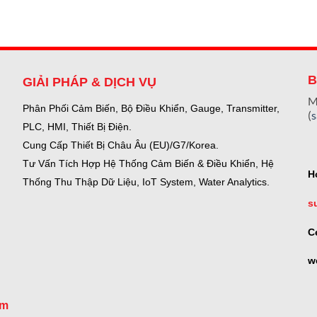
B
GIẢI PHÁP & DỊCH VỤ
M
Phân Phối Cảm Biến, Bộ Điều Khiển, Gauge,
Transmitter,
(
PLC, HMI, Thiết Bị Điện.
Cung Cấp Thiết Bị Châu Âu (EU)/G7/Korea.
Tư Vấn Tích Hợp Hệ Thống Cảm Biến & Điều Khiển, Hệ
H
Thống Thu Thập Dữ Liệu, IoT System, Water Analytics.
s
C
w
om