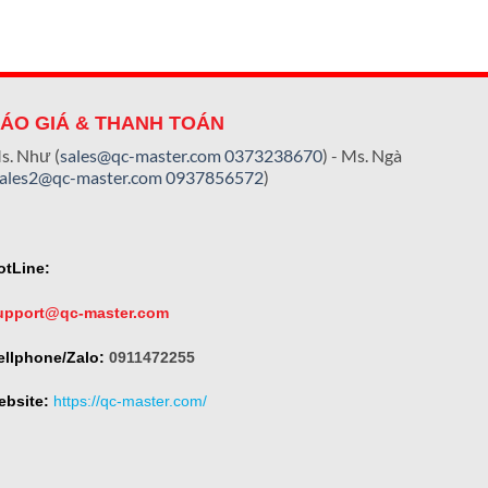
ÁO GIÁ & THANH TOÁN
s. Như (
sales@qc-master.com
0373238670
) - Ms. Ngà
sales2@qc-master.com
0937856572
)
otLine:
upport@qc-master.com
ellphone/Zalo:
0911472255
ebsite:
https://qc-master.com/