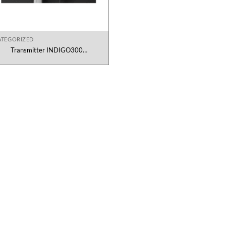
TEGORIZED
Transmitter INDIGO300
11N1AAX0N2V1 Vaisala Việt Nam