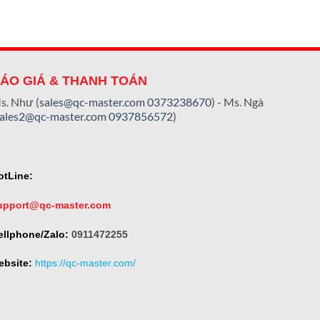
ÁO GIÁ & THANH TOÁN
s. Như (
sales@qc-master.com
0373238670
) - Ms. Ngà
sales2@qc-master.com
0937856572
)
otLine:
upport@qc-master.com
ellphone/Zalo:
0911472255
ebsite:
https://qc-master.com/