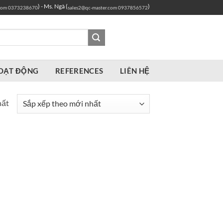
) - Ms. Ngà (
)
com
0373238670
sales2@qc-master.com
0937856572
OẠT ĐỘNG
REFERENCES
LIÊN HỆ
hất