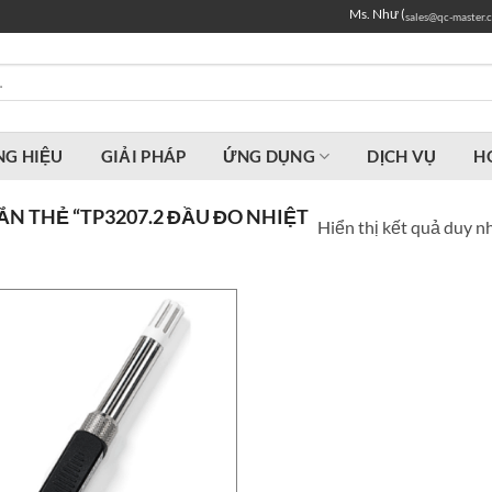
Ms. Như (
sales@qc-master.
G HIỆU
GIẢI PHÁP
ỨNG DỤNG
DỊCH VỤ
H
N THẺ “TP3207.2 ĐẦU ĐO NHIỆT
Hiển thị kết quả duy n