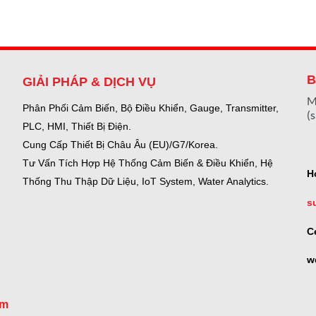
B
GIẢI PHÁP & DỊCH VỤ
M
Phân Phối Cảm Biến, Bộ Điều Khiển, Gauge,
Transmitter,
(
PLC, HMI, Thiết Bị Điện.
Cung Cấp Thiết Bị Châu Âu (EU)/G7/Korea.
Tư Vấn Tích Hợp Hệ Thống Cảm Biến & Điều Khiển, Hệ
H
Thống Thu Thập Dữ Liệu, IoT System, Water Analytics.
s
C
w
om