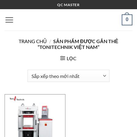
Bỏ
QC MASTER
qua
nội
0
dung
TRANG CHỦ
/
SẢN PHẨM ĐƯỢC GẮN THẺ
“TONITECHNIK VIỆT NAM”
LỌC