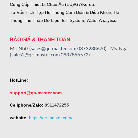
Cung Cấp Thiết Bị Châu Âu (EU)/G7/Korea.
Tư Vấn Tích Hợp Hệ Thống Cảm Biến & Điều Khiển, Hệ
Thống Thu Thập Dữ Liệu, IoT System, Water Analytics.
BÁO GIÁ & THANH TOÁN
Ms. Như (
sales@qc-master.com
0373238670
) - Ms. Ngà
(
sales2@qc-master.com
0937856572
)
HotLine:
support@qc-master.com
Cellphone/Zalo:
0911472255
website:
https://qc-master.com/