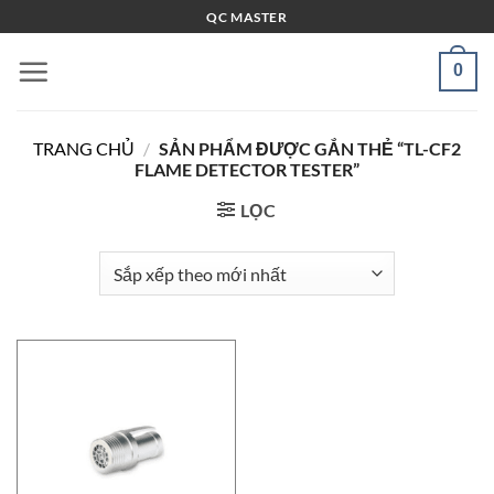
Bỏ
QC MASTER
qua
nội
0
dung
TRANG CHỦ
/
SẢN PHẨM ĐƯỢC GẮN THẺ “TL-CF2
FLAME DETECTOR TESTER”
LỌC