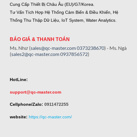
Cung Cấp Thiết Bị Châu Âu (EU)/G7/Korea.
Tư Vấn Tích Hợp Hệ Thống Cảm Biến & Điều Khiển, Hệ
Thống Thu Thập Dữ Liệu, IoT System, Water Analytics.
BÁO GIÁ & THANH TOÁN
Ms. Như (
sales@qc-master.com
0373238670
) - Ms. Ngà
(
sales2@qc-master.com
0937856572
)
HotLine:
support@qc-master.com
Cellphone/Zalo:
0911472255
website:
https://qc-master.com/