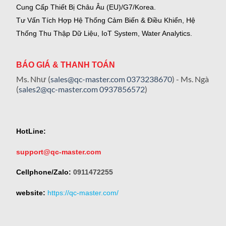
Cung Cấp Thiết Bị Châu Âu (EU)/G7/Korea.
Tư Vấn Tích Hợp Hệ Thống Cảm Biến & Điều Khiển, Hệ
Thống Thu Thập Dữ Liệu, IoT System, Water Analytics.
BÁO GIÁ & THANH TOÁN
Ms. Như (
sales@qc-master.com
0373238670
) - Ms. Ngà
(
sales2@qc-master.com
0937856572
)
HotLine:
support@qc-master.com
Cellphone/Zalo:
0911472255
website:
https://qc-master.com/