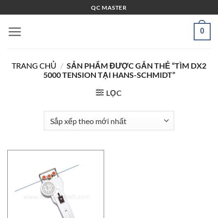
Bỏ
QC MASTER
qua
nội
0
dung
TRANG CHỦ
/
SẢN PHẨM ĐƯỢC GẮN THẺ “TÌM DX2
5000 TENSION TẠI HANS-SCHMIDT”
LỌC