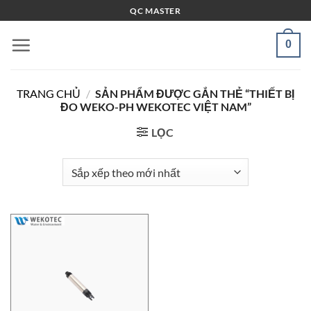
Bỏ
QC MASTER
qua
nội
0
dung
TRANG CHỦ
/
SẢN PHẨM ĐƯỢC GẮN THẺ “THIẾT BỊ
ĐO WEKO-PH WEKOTEC VIỆT NAM”
LỌC