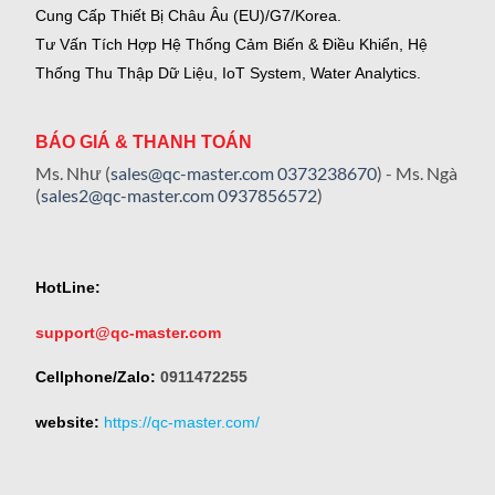
Cung Cấp Thiết Bị Châu Âu (EU)/G7/Korea.
Tư Vấn Tích Hợp Hệ Thống Cảm Biến & Điều Khiển, Hệ
Thống Thu Thập Dữ Liệu, IoT System, Water Analytics.
BÁO GIÁ & THANH TOÁN
Ms. Như (
sales@qc-master.com
0373238670
) - Ms. Ngà
(
sales2@qc-master.com
0937856572
)
HotLine:
support@qc-master.com
Cellphone/Zalo:
0911472255
website:
https://qc-master.com/