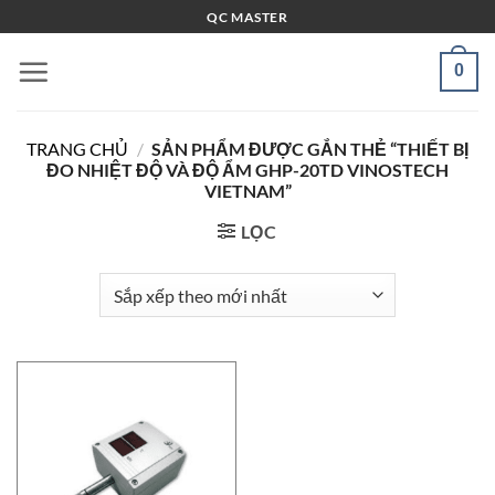
Bỏ
QC MASTER
qua
nội
0
dung
TRANG CHỦ
/
SẢN PHẨM ĐƯỢC GẮN THẺ “THIẾT BỊ
ĐO NHIỆT ĐỘ VÀ ĐỘ ẨM GHP-20TD VINOSTECH
VIETNAM”
LỌC