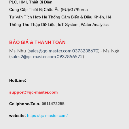
PLC, HMI, Thiết Bị Điện.
Cung Cấp Thiết Bị Châu Âu (EU)/G7/Korea.
Tư Vấn Tích Hợp Hệ Thống Cảm Biến & Điều Khiển, Hệ
Thống Thu Thập Dữ Liệu, IoT System, Water Analytics.
BÁO GIÁ & THANH TOÁN
Ms. Như (
sales@qc-master.com
0373238670
) - Ms. Ngà
(
sales2@qc-master.com
0937856572
)
HotLine:
support@qc-master.com
Cellphone/Zalo:
0911472255
website:
https://qc-master.com/