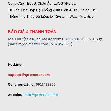
Cung Cấp Thiết Bị Châu Âu (EU)/G7/Korea.
Tư Vấn Tích Hợp Hệ Thống Cảm Biến & Điều Khiển, Hệ
Thống Thu Thập Dữ Liệu, IoT System, Water Analytics.
BÁO GIÁ & THANH TOÁN
Ms. Như (
sales@qc-master.com
0373238670
) - Ms. Ngà
(
sales2@qc-master.com
0937856572
)
HotLine:
support@qc-master.com
Cellphone/Zalo:
0911472255
website:
https://qc-master.com/