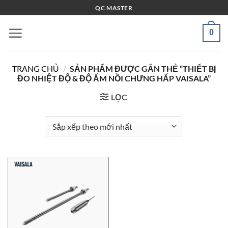
Bỏ
QC MASTER
qua
nội
0
dung
TRANG CHỦ
/
SẢN PHẨM ĐƯỢC GẮN THẺ “THIẾT BỊ
ĐO NHIỆT ĐỘ & ĐỘ ẨM NỒI CHƯNG HẤP VAISALA”
LỌC