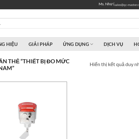
Ms. Như (
sales@qc-master.
G HIỆU
GIẢI PHÁP
ỨNG DỤNG
DỊCH VỤ
H
N THẺ “THIẾT BỊ ĐO MỨC
Hiển thị kết quả duy n
 NAM”