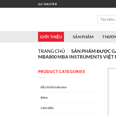
Bỏ
QC MASTER
qua
nội
Tìm
dung
kiếm:
GIỚI THIỆU
SẢN PHẨM
THƯƠN
TRANG CHỦ
/
SẢN PHẨM ĐƯỢC GẮ
MBA800 MBA INSTRUMENTS VIỆT
PRODUCT CATEGORIES
Bộ chỉ thị Indicator
Bơm
Cảm biến