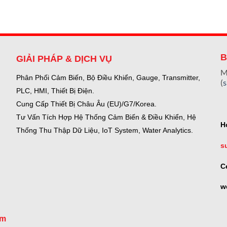
B
GIẢI PHÁP & DỊCH VỤ
M
Phân Phối Cảm Biến, Bộ Điều Khiển, Gauge,
Transmitter,
(
PLC, HMI, Thiết Bị Điện.
Cung Cấp Thiết Bị Châu Âu (EU)/G7/Korea.
Tư Vấn Tích Hợp Hệ Thống Cảm Biến & Điều Khiển, Hệ
H
Thống Thu Thập Dữ Liệu, IoT System, Water Analytics.
s
C
w
om