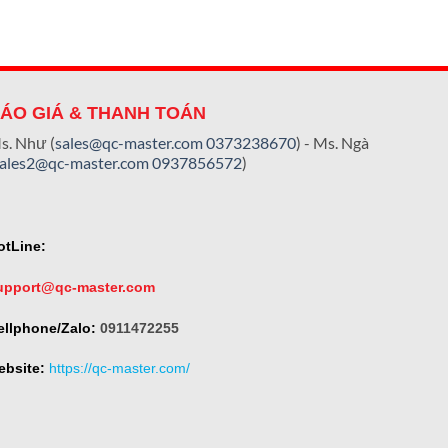
ÁO GIÁ & THANH TOÁN
s. Như (
sales@qc-master.com
0373238670
) - Ms. Ngà
sales2@qc-master.com
0937856572
)
otLine:
upport@qc-master.com
ellphone/Zalo:
0911472255
ebsite:
https://qc-master.com/