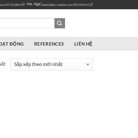
) - Ms. Ngà (
)
com
0373238670
sales2@qc-master.com
0937856572
OẠT ĐỘNG
REFERENCES
LIÊN HỆ
hất