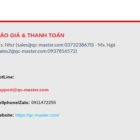
ÁO GIÁ & THANH TOÁN
s. Như (
sales@qc-master.com
0373238670
) - Ms. Ngà
sales2@qc-master.com
0937856572
)
otLine:
upport@qc-master.com
ellphone/Zalo:
0911472255
ebsite:
https://qc-master.com/