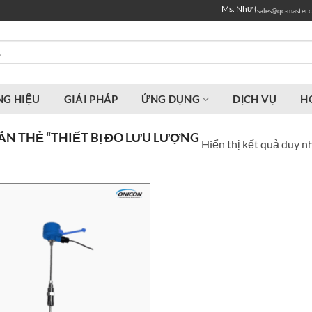
Ms. Như (
sales@qc-master.
G HIỆU
GIẢI PHÁP
ỨNG DỤNG
DỊCH VỤ
H
N THẺ “THIẾT BỊ ĐO LƯU LƯỢNG
Hiển thị kết quả duy n