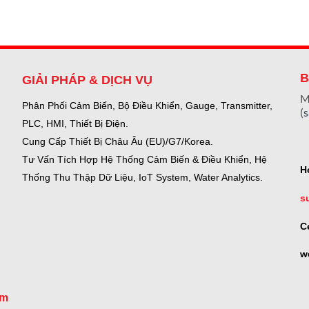
B
GIẢI PHÁP & DỊCH VỤ
M
Phân Phối Cảm Biến, Bộ Điều Khiển, Gauge,
Transmitter,
(
PLC, HMI, Thiết Bị Điện.
Cung Cấp Thiết Bị Châu Âu (EU)/G7/Korea.
Tư Vấn Tích Hợp Hệ Thống Cảm Biến & Điều Khiển, Hệ
H
Thống Thu Thập Dữ Liệu, IoT System, Water Analytics.
s
C
w
om