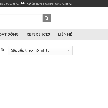
) - Ms. Ngà (
)
com
0373238670
sales2@qc-master.com
0937856572
OẠT ĐỘNG
REFERENCES
LIÊN HỆ
hất