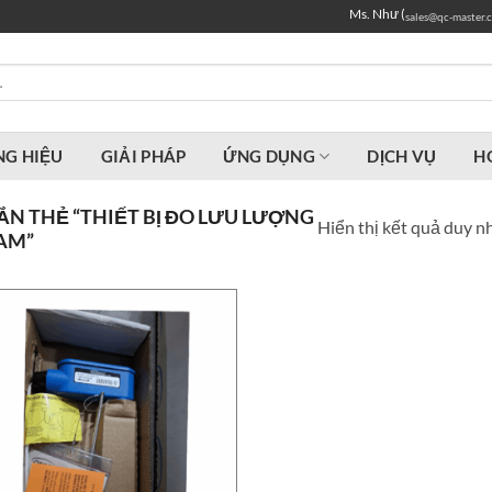
Ms. Như (
sales@qc-master.
G HIỆU
GIẢI PHÁP
ỨNG DỤNG
DỊCH VỤ
H
N THẺ “THIẾT BỊ ĐO LƯU LƯỢNG
Hiển thị kết quả duy n
NAM”