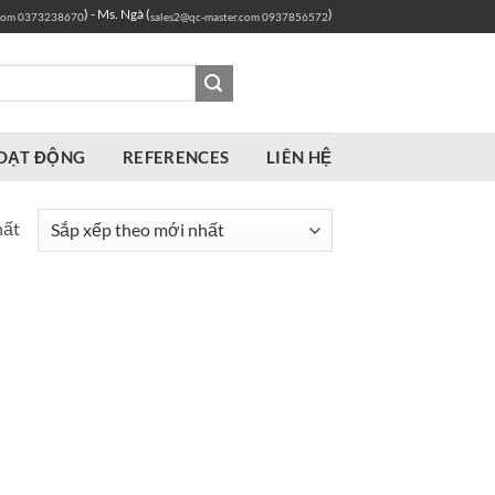
) - Ms. Ngà (
)
com
0373238670
sales2@qc-master.com
0937856572
OẠT ĐỘNG
REFERENCES
LIÊN HỆ
hất