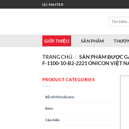
Bỏ
QC MASTER
qua
nội
Tìm
dung
kiếm:
GIỚI THIỆU
SẢN PHẨM
THƯƠN
TRANG CHỦ
/
SẢN PHẨM ĐƯỢC GẮ
F-1100-10-B2-2221 ONICON VIỆT 
PRODUCT CATEGORIES
Bộ chỉ thị Indicator
Bơm
Cảm biến