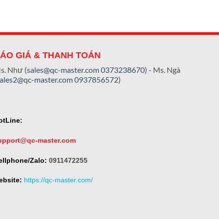
ÁO GIÁ & THANH TOÁN
s. Như (
sales@qc-master.com
0373238670
) - Ms. Ngà
sales2@qc-master.com
0937856572
)
otLine:
upport@qc-master.com
ellphone/Zalo:
0911472255
ebsite:
https://qc-master.com/