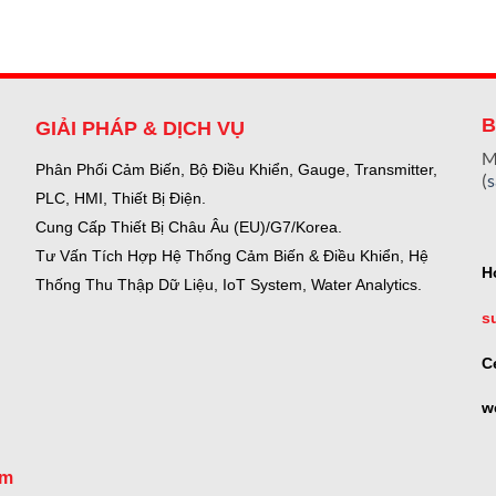
B
GIẢI PHÁP & DỊCH VỤ
M
Phân Phối Cảm Biến, Bộ Điều Khiển, Gauge,
Transmitter,
(
PLC, HMI, Thiết Bị Điện.
Cung Cấp Thiết Bị Châu Âu (EU)/G7/Korea.
Tư Vấn Tích Hợp Hệ Thống Cảm Biến & Điều Khiển, Hệ
H
Thống Thu Thập Dữ Liệu, IoT System, Water Analytics.
s
C
w
om