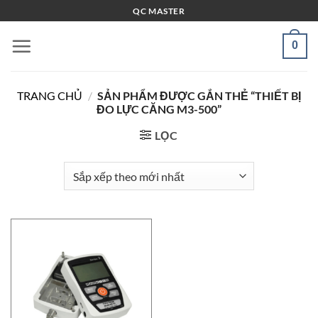
Bỏ
QC MASTER
qua
nội
0
dung
TRANG CHỦ
/
SẢN PHẨM ĐƯỢC GẮN THẺ “THIẾT BỊ
ĐO LỰC CĂNG M3-500”
LỌC