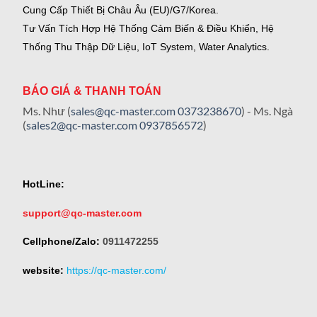
Cung Cấp Thiết Bị Châu Âu (EU)/G7/Korea.
Tư Vấn Tích Hợp Hệ Thống Cảm Biến & Điều Khiển, Hệ
Thống Thu Thập Dữ Liệu, IoT System, Water Analytics.
BÁO GIÁ & THANH TOÁN
Ms. Như (
sales@qc-master.com
0373238670
) - Ms. Ngà
(
sales2@qc-master.com
0937856572
)
HotLine:
support@qc-master.com
Cellphone/Zalo:
0911472255
website:
https://qc-master.com/