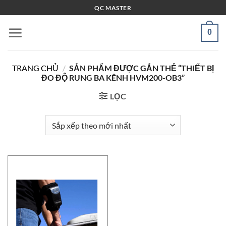
Bỏ
QC MASTER
qua
nội
0
dung
TRANG CHỦ
/
SẢN PHẨM ĐƯỢC GẮN THẺ “THIẾT BỊ
ĐO ĐỘ RUNG BA KÊNH HVM200-OB3”
LỌC