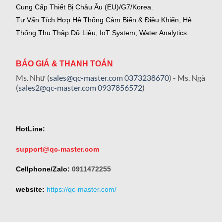
Cung Cấp Thiết Bị Châu Âu (EU)/G7/Korea.
Tư Vấn Tích Hợp Hệ Thống Cảm Biến & Điều Khiển, Hệ
Thống Thu Thập Dữ Liệu, IoT System, Water Analytics.
BÁO GIÁ & THANH TOÁN
Ms. Như (
sales@qc-master.com
0373238670
) - Ms. Ngà
(
sales2@qc-master.com
0937856572
)
HotLine:
support@qc-master.com
Cellphone/Zalo:
0911472255
website:
https://qc-master.com/