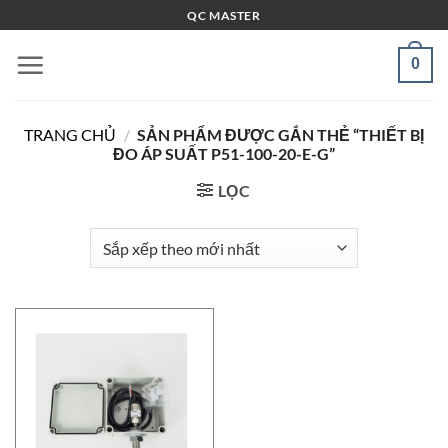
Bỏ
QC MASTER
qua
nội
0
dung
TRANG CHỦ
/
SẢN PHẨM ĐƯỢC GẮN THẺ “THIẾT BỊ
ĐO ÁP SUẤT P51-100-20-E-G”
LỌC