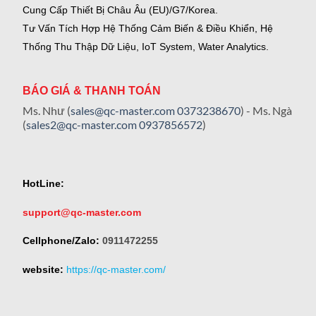
Cung Cấp Thiết Bị Châu Âu (EU)/G7/Korea.
Tư Vấn Tích Hợp Hệ Thống Cảm Biến & Điều Khiển, Hệ
Thống Thu Thập Dữ Liệu, IoT System, Water Analytics.
BÁO GIÁ & THANH TOÁN
Ms. Như (
sales@qc-master.com
0373238670
) - Ms. Ngà
(
sales2@qc-master.com
0937856572
)
HotLine:
support@qc-master.com
Cellphone/Zalo:
0911472255
website:
https://qc-master.com/