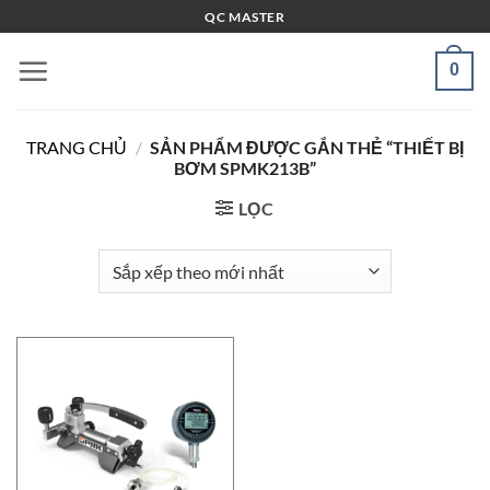
Bỏ
QC MASTER
qua
nội
0
dung
TRANG CHỦ
/
SẢN PHẨM ĐƯỢC GẮN THẺ “THIẾT BỊ
BƠM SPMK213B”
LỌC