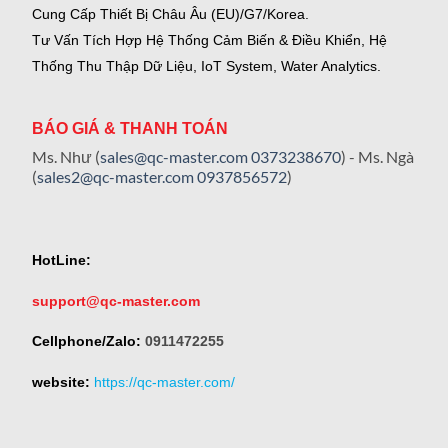
Cung Cấp Thiết Bị Châu Âu (EU)/G7/Korea.
Tư Vấn Tích Hợp Hệ Thống Cảm Biến & Điều Khiển, Hệ
Thống Thu Thập Dữ Liệu, IoT System, Water Analytics.
BÁO GIÁ & THANH TOÁN
Ms. Như (
sales@qc-master.com
0373238670
) - Ms. Ngà
(
sales2@qc-master.com
0937856572
)
HotLine:
support@qc-master.com
Cellphone/Zalo:
0911472255
website:
https://qc-master.com/