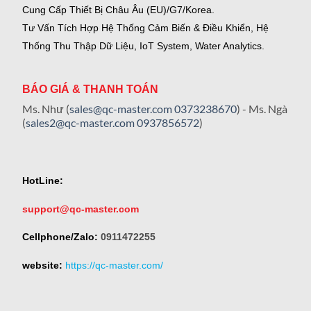
Cung Cấp Thiết Bị Châu Âu (EU)/G7/Korea.
Tư Vấn Tích Hợp Hệ Thống Cảm Biến & Điều Khiển, Hệ
Thống Thu Thập Dữ Liệu, IoT System, Water Analytics.
BÁO GIÁ & THANH TOÁN
Ms. Như (
sales@qc-master.com
0373238670
) - Ms. Ngà
(
sales2@qc-master.com
0937856572
)
HotLine:
support@qc-master.com
Cellphone/Zalo:
0911472255
website:
https://qc-master.com/