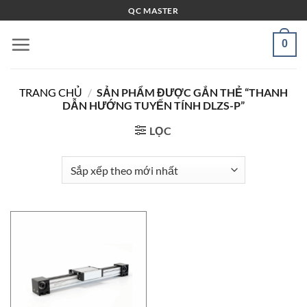
Bỏ
QC MASTER
qua
nội
0
dung
TRANG CHỦ
/
SẢN PHẨM ĐƯỢC GẮN THẺ “THANH
DẪN HƯỚNG TUYẾN TÍNH DLZS-P”
LỌC