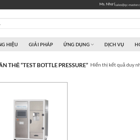
Ms. Như (
sales@qc-master.
G HIỆU
GIẢI PHÁP
ỨNG DỤNG
DỊCH VỤ
H
Hiển thị kết quả duy n
N THẺ “TEST BOTTLE PRESSURE”