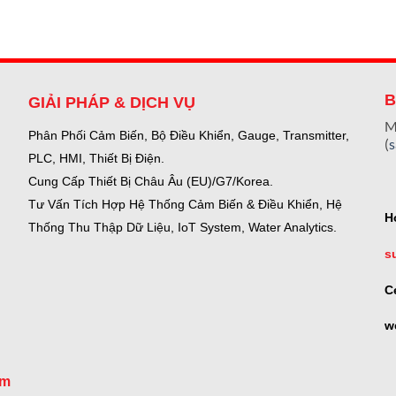
B
GIẢI PHÁP & DỊCH VỤ
M
Phân Phối Cảm Biến, Bộ Điều Khiển, Gauge,
Transmitter,
(
PLC, HMI, Thiết Bị Điện.
Cung Cấp Thiết Bị Châu Âu (EU)/G7/Korea.
Tư Vấn Tích Hợp Hệ Thống Cảm Biến & Điều Khiển, Hệ
H
Thống Thu Thập Dữ Liệu, IoT System, Water Analytics.
s
C
w
om