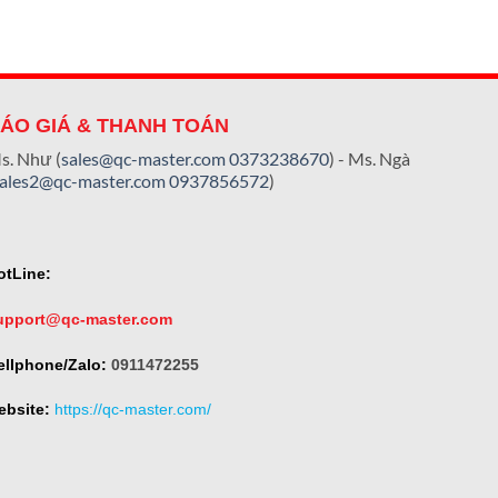
ÁO GIÁ & THANH TOÁN
s. Như (
sales@qc-master.com
0373238670
) - Ms. Ngà
sales2@qc-master.com
0937856572
)
otLine:
upport@qc-master.com
ellphone/Zalo:
0911472255
ebsite:
https://qc-master.com/