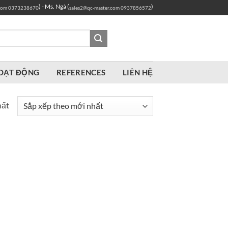
) - Ms. Ngà (
)
com
0373238670
sales2@qc-master.com
0937856572
OẠT ĐỘNG
REFERENCES
LIÊN HỆ
hất