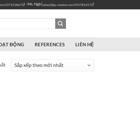
) - Ms. Ngà (
)
com
0373238670
sales2@qc-master.com
0937856572
OẠT ĐỘNG
REFERENCES
LIÊN HỆ
hất