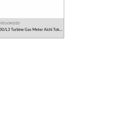
TEGORIZED
0/L3 Turbine Gas Meter Aichi Tokei
Denki Viet Nam