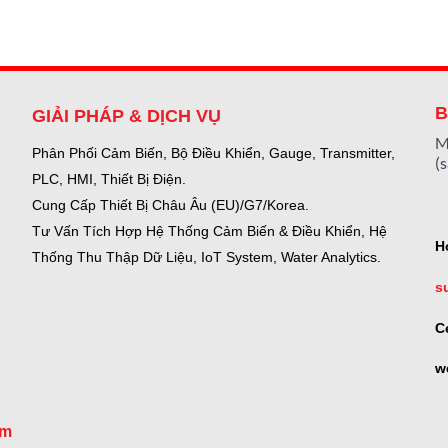
B
GIẢI PHÁP & DỊCH VỤ
M
Phân Phối Cảm Biến, Bộ Điều Khiển, Gauge,
Transmitter,
(
PLC, HMI, Thiết Bị Điện.
Cung Cấp Thiết Bị Châu Âu (EU)/G7/Korea.
Tư Vấn Tích Hợp Hệ Thống Cảm Biến & Điều Khiển, Hệ
H
Thống Thu Thập Dữ Liệu, IoT System, Water Analytics.
s
C
w
om