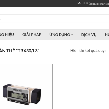
Ms. Như (
sales@qc-master.
G HIỆU
GIẢI PHÁP
ỨNG DỤNG
DỊCH VỤ
H
Hiển thị kết quả duy n
N THẺ “TBX30/L3”