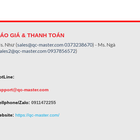
ÁO GIÁ & THANH TOÁN
s. Như (
sales@qc-master.com
0373238670
) - Ms. Ngà
sales2@qc-master.com
0937856572
)
otLine:
upport@qc-master.com
ellphone/Zalo:
0911472255
ebsite:
https://qc-master.com/