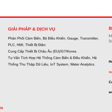
B
GIẢI PHÁP & DỊCH VỤ
M
Phân Phối Cảm Biến, Bộ Điều Khiển, Gauge,
Transmitter,
(
PLC, HMI, Thiết Bị Điện.
Cung Cấp Thiết Bị Châu Âu (EU)/G7/Korea.
Tư Vấn Tích Hợp Hệ Thống Cảm Biến & Điều Khiển, Hệ
H
Thống Thu Thập Dữ Liệu, IoT System, Water Analytics.
s
C
w
om