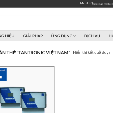
Ms. Như (
sales@qc-master.
G HIỆU
GIẢI PHÁP
ỨNG DỤNG
DỊCH VỤ
H
Hiển thị kết quả duy n
N THẺ “TANTRONIC VIỆT NAM”