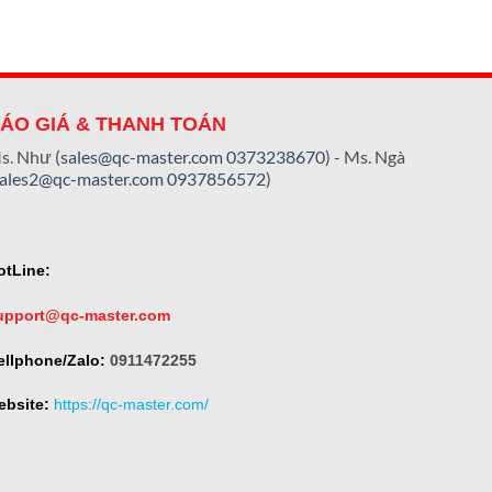
ÁO GIÁ & THANH TOÁN
s. Như (
sales@qc-master.com
0373238670
) - Ms. Ngà
sales2@qc-master.com
0937856572
)
otLine:
upport@qc-master.com
ellphone/Zalo:
0911472255
ebsite:
https://qc-master.com/