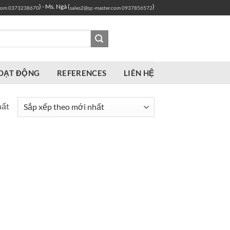
) - Ms. Ngà (
)
com
0373238670
sales2@qc-master.com
0937856572
OẠT ĐỘNG
REFERENCES
LIÊN HỆ
hất