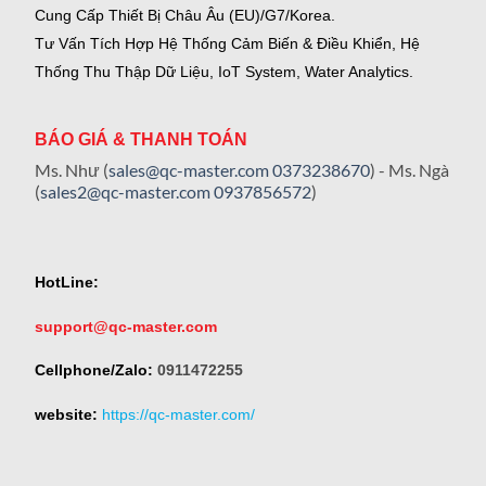
Cung Cấp Thiết Bị Châu Âu (EU)/G7/Korea.
Tư Vấn Tích Hợp Hệ Thống Cảm Biến & Điều Khiển, Hệ
Thống Thu Thập Dữ Liệu, IoT System, Water Analytics.
BÁO GIÁ & THANH TOÁN
Ms. Như (
sales@qc-master.com
0373238670
) - Ms. Ngà
(
sales2@qc-master.com
0937856572
)
HotLine:
support@qc-master.com
Cellphone/Zalo:
0911472255
website:
https://qc-master.com/