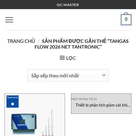
Bỏ
QC MASTER
qua
nội
0
dung
TRANG CHỦ
/
SẢN PHẨM ĐƯỢC GẮN THẺ “TANGAS
FLOW 2026 NET TANTRONIC”
LỌC
MÁY PHÂN TÍCH
Thiết bị phân tích giám sát khí
cháy nổ 20-12-35000-A
Tantronic Vietnam