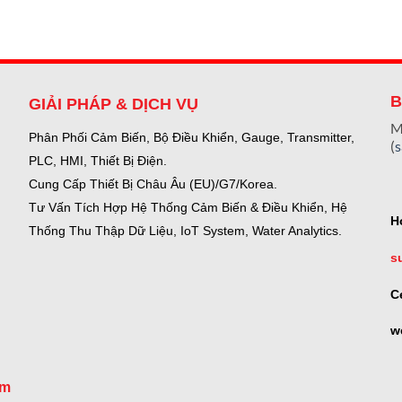
B
GIẢI PHÁP & DỊCH VỤ
M
Phân Phối Cảm Biến, Bộ Điều Khiển, Gauge,
Transmitter,
(
PLC, HMI, Thiết Bị Điện.
Cung Cấp Thiết Bị Châu Âu (EU)/G7/Korea.
Tư Vấn Tích Hợp Hệ Thống Cảm Biến & Điều Khiển, Hệ
H
Thống Thu Thập Dữ Liệu, IoT System, Water Analytics.
s
C
w
om