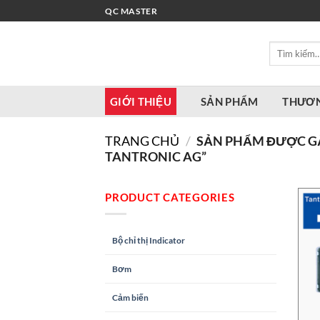
Bỏ
QC MASTER
qua
nội
Tìm
dung
kiếm:
GIỚI THIỆU
SẢN PHẨM
THƯƠN
TRANG CHỦ
/
SẢN PHẨM ĐƯỢC GẮ
TANTRONIC AG”
PRODUCT CATEGORIES
Bộ chỉ thị Indicator
Bơm
Cảm biến