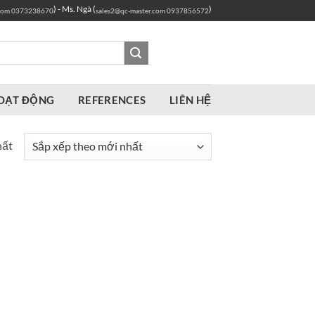
) - Ms. Ngà (
)
com
0373238670
sales2@qc-master.com
0937856572
OẠT ĐỘNG
REFERENCES
LIÊN HỆ
hất