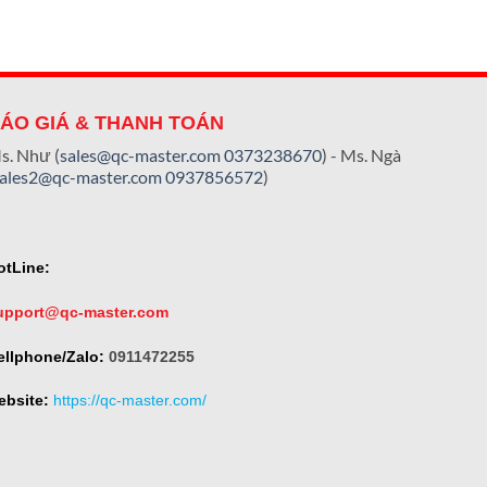
ÁO GIÁ & THANH TOÁN
s. Như (
sales@qc-master.com
0373238670
) - Ms. Ngà
sales2@qc-master.com
0937856572
)
otLine:
upport@qc-master.com
ellphone/Zalo:
0911472255
ebsite:
https://qc-master.com/