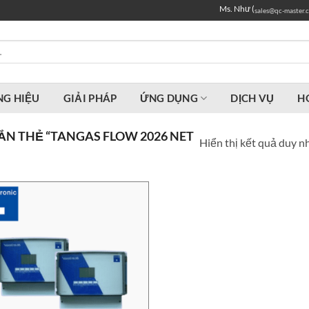
Ms. Như (
sales@qc-master.
G HIỆU
GIẢI PHÁP
ỨNG DỤNG
DỊCH VỤ
H
N THẺ “TANGAS FLOW 2026 NET
Hiển thị kết quả duy n