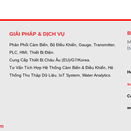
B
GIẢI PHÁP & DỊCH VỤ
M
Phân Phối Cảm Biến, Bộ Điều Khiển, Gauge,
Transmitter,
(
PLC, HMI, Thiết Bị Điện.
Cung Cấp Thiết Bị Châu Âu (EU)/G7/Korea.
Tư Vấn Tích Hợp Hệ Thống Cảm Biến & Điều Khiển, Hệ
H
Thống Thu Thập Dữ Liệu, IoT System, Water Analytics.
s
C
w
om