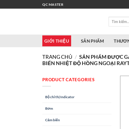
Bỏ
QC MASTER
qua
nội
Tìm
dung
kiếm:
GIỚI THIỆU
SẢN PHẨM
THƯƠN
TRANG CHỦ
/
SẢN PHẨM ĐƯỢC GẮN
BIẾN NHIỆT ĐỘ HỒNG NGOẠI RAY
PRODUCT CATEGORIES
Bộ chỉ thị Indicator
Bơm
Cảm biến