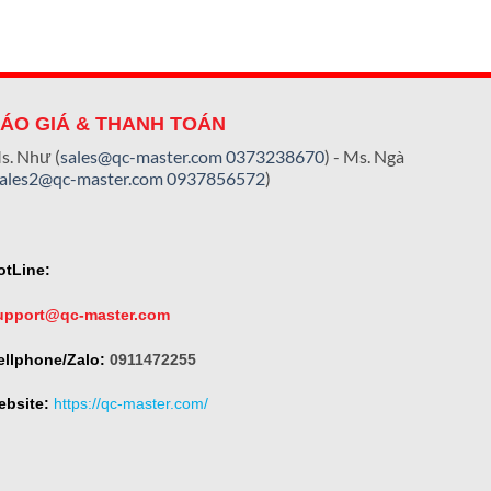
ÁO GIÁ & THANH TOÁN
s. Như (
sales@qc-master.com
0373238670
) - Ms. Ngà
sales2@qc-master.com
0937856572
)
otLine:
upport@qc-master.com
ellphone/Zalo:
0911472255
ebsite:
https://qc-master.com/