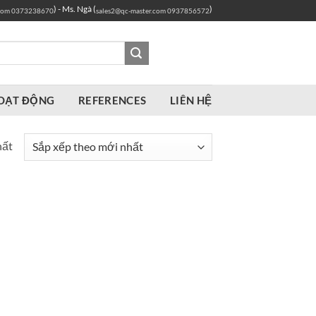
) - Ms. Ngà (
)
com
0373238670
sales2@qc-master.com
0937856572
OẠT ĐỘNG
REFERENCES
LIÊN HỆ
hất