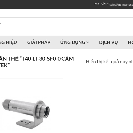
Ms. Như (
sales@qc-master.
G HIỆU
GIẢI PHÁP
ỨNG DỤNG
DỊCH VỤ
H
 THẺ “T40-LT-30-SF0-0 CẢM
Hiển thị kết quả duy n
TEK”