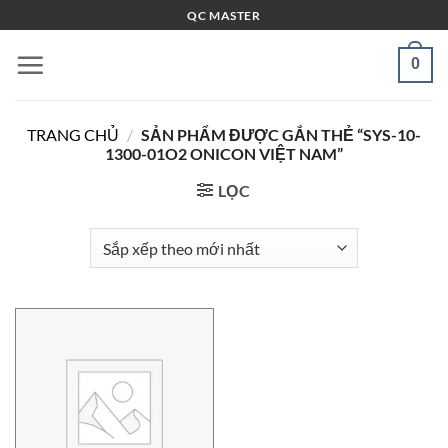
Bỏ
QC MASTER
qua
nội
0
dung
TRANG CHỦ
/
SẢN PHẨM ĐƯỢC GẮN THẺ “SYS-10-
1300-01O2 ONICON VIỆT NAM”
LỌC