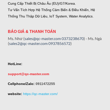
Cung Cấp Thiết Bị Châu Âu (EU)/G7/Korea.
Tư Vấn Tích Hợp Hệ Thống Cảm Biến & Điều Khiển, Hệ
Thống Thu Thập Dữ Liệu, IoT System, Water Analytics.
BÁO GIÁ & THANH TOÁN
Ms. Như (
sales@qc-master.com
0373238670
) - Ms. Ngà
(
sales2@qc-master.com
0937856572
)
HotLine:
support@qc-master.com
Cellphone/Zalo:
0911472255
website:
https://qc-master.com/