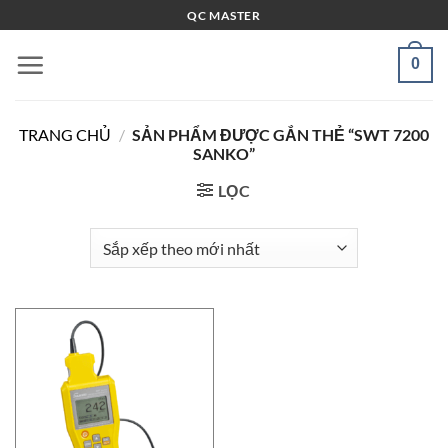
Bỏ
QC MASTER
qua
nội
0
dung
TRANG CHỦ
/
SẢN PHẨM ĐƯỢC GẮN THẺ “SWT 7200
SANKO”
LỌC