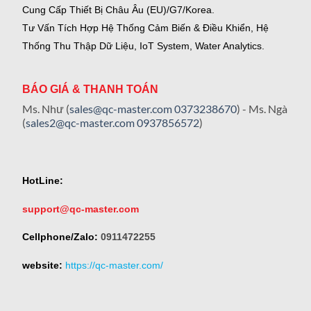
Cung Cấp Thiết Bị Châu Âu (EU)/G7/Korea.
Tư Vấn Tích Hợp Hệ Thống Cảm Biến & Điều Khiển, Hệ
Thống Thu Thập Dữ Liệu, IoT System, Water Analytics.
BÁO GIÁ & THANH TOÁN
Ms. Như (
sales@qc-master.com
0373238670
) - Ms. Ngà
(
sales2@qc-master.com
0937856572
)
HotLine:
support@qc-master.com
Cellphone/Zalo:
0911472255
website:
https://qc-master.com/