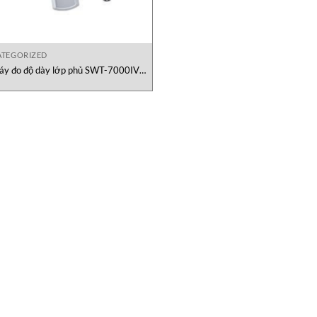
TEGORIZED
áy đo độ dày lớp phủ SWT-7000IV
SANKO Việt Nam