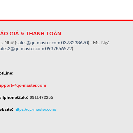
ÁO GIÁ & THANH TOÁN
s. Như (
sales@qc-master.com
0373238670
) - Ms. Ngà
sales2@qc-master.com
0937856572
)
otLine:
upport@qc-master.com
ellphone/Zalo:
0911472255
ebsite:
https://qc-master.com/