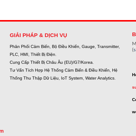
B
GIẢI PHÁP & DỊCH VỤ
M
Phân Phối Cảm Biến, Bộ Điều Khiển, Gauge,
Transmitter,
(
PLC, HMI, Thiết Bị Điện.
Cung Cấp Thiết Bị Châu Âu (EU)/G7/Korea.
Tư Vấn Tích Hợp Hệ Thống Cảm Biến & Điều Khiển, Hệ
H
Thống Thu Thập Dữ Liệu, IoT System, Water Analytics.
s
C
w
om