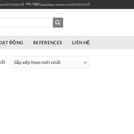
) - Ms. Ngà (
)
com
0373238670
sales2@qc-master.com
0937856572
OẠT ĐỘNG
REFERENCES
LIÊN HỆ
hất