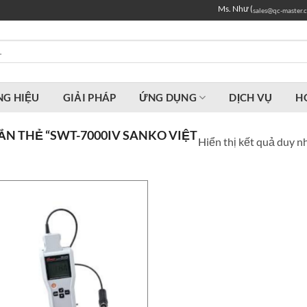
Ms. Như (
sales@qc-master.
G HIỆU
GIẢI PHÁP
ỨNG DỤNG
DỊCH VỤ
H
N THẺ “SWT-7000IV SANKO VIỆT
Hiển thị kết quả duy n