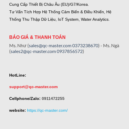
Cung Cấp Thiết Bị Châu Âu (EU)/G7/Korea.
Tư Vấn Tích Hợp Hệ Thống Cảm Biến & Điều Khiển, Hệ
Thống Thu Thập Dữ Liệu, IoT System, Water Analytics.
BÁO GIÁ & THANH TOÁN
Ms. Như (
sales@qc-master.com
0373238670
) - Ms. Ngà
(
sales2@qc-master.com
0937856572
)
HotLine:
support@qc-master.com
Cellphone/Zalo:
0911472255
website:
https://qc-master.com/