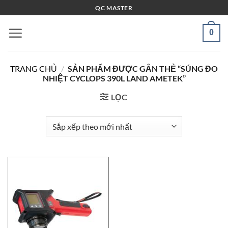
Bỏ
QC MASTER
qua
nội
0
dung
TRANG CHỦ
/
SẢN PHẨM ĐƯỢC GẮN THẺ “SÚNG ĐO
NHIỆT CYCLOPS 390L LAND AMETEK”
LỌC