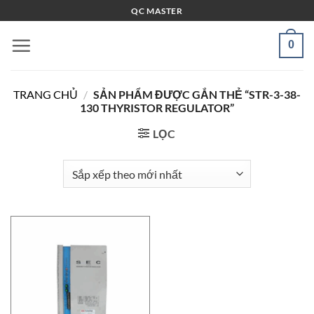
Bỏ
QC MASTER
qua
nội
0
dung
TRANG CHỦ
/
SẢN PHẨM ĐƯỢC GẮN THẺ “STR-3-38-
130 THYRISTOR REGULATOR”
LỌC