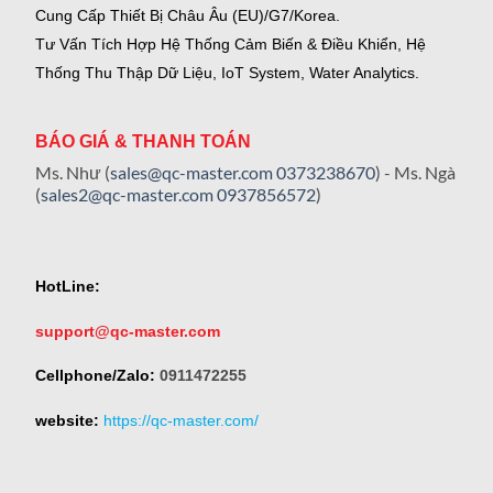
Cung Cấp Thiết Bị Châu Âu (EU)/G7/Korea.
Tư Vấn Tích Hợp Hệ Thống Cảm Biến & Điều Khiển, Hệ
Thống Thu Thập Dữ Liệu, IoT System, Water Analytics.
BÁO GIÁ & THANH TOÁN
Ms. Như (
sales@qc-master.com
0373238670
) - Ms. Ngà
(
sales2@qc-master.com
0937856572
)
HotLine:
support@qc-master.com
Cellphone/Zalo:
0911472255
website:
https://qc-master.com/