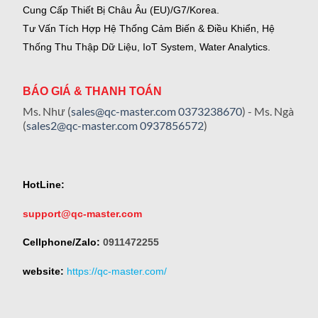
Cung Cấp Thiết Bị Châu Âu (EU)/G7/Korea.
Tư Vấn Tích Hợp Hệ Thống Cảm Biến & Điều Khiển, Hệ
Thống Thu Thập Dữ Liệu, IoT System, Water Analytics.
BÁO GIÁ & THANH TOÁN
Ms. Như (
sales@qc-master.com
0373238670
) - Ms. Ngà
(
sales2@qc-master.com
0937856572
)
HotLine:
support@qc-master.com
Cellphone/Zalo:
0911472255
website:
https://qc-master.com/