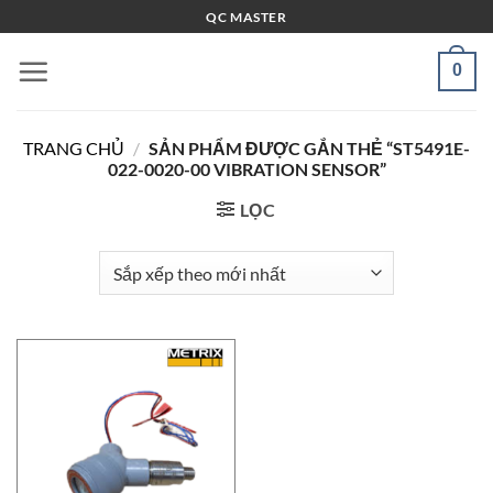
Bỏ
QC MASTER
qua
nội
0
dung
TRANG CHỦ
/
SẢN PHẨM ĐƯỢC GẮN THẺ “ST5491E-
022-0020-00 VIBRATION SENSOR”
LỌC