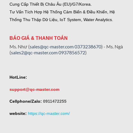
Cung Cấp Thiết Bị Châu Âu (EU)/G7/Korea.
Tư Vấn Tích Hợp Hệ Thống Cảm Biến & Điều Khiển, Hệ
Thống Thu Thập Dữ Liệu, IoT System, Water Analytics.
BÁO GIÁ & THANH TOÁN
Ms. Như (
sales@qc-master.com
0373238670
) - Ms. Ngà
(
sales2@qc-master.com
0937856572
)
HotLine:
support@qc-master.com
Cellphone/Zalo:
0911472255
website:
https://qc-master.com/