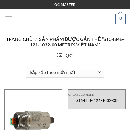
Bỏ
QC MASTER
qua
nội
0
dung
TRANG CHỦ
/
SẢN PHẨM ĐƯỢC GẮN THẺ “ST5484E-
121-1032-00 METRIX VIỆT NAM”
LỌC
UNCATEGORIZED
ST5484E-121-1032-00
Vibration Sensor Metrix Việt Nam