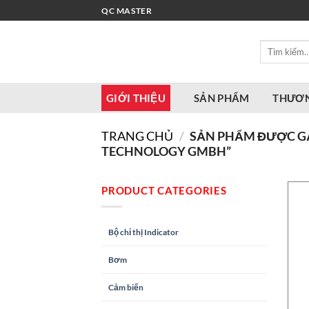
Bỏ
QC MASTER
qua
nội
Tìm
dung
kiếm:
GIỚI THIỆU
SẢN PHẨM
THƯƠN
TRANG CHỦ
/
SẢN PHẨM ĐƯỢC GẮN
TECHNOLOGY GMBH”
PRODUCT CATEGORIES
Bộ chỉ thị Indicator
Bơm
Cảm biến