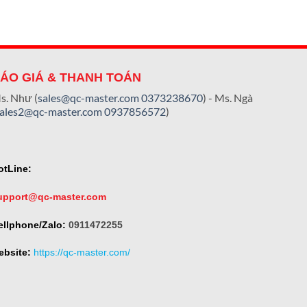
ÁO GIÁ & THANH TOÁN
s. Như (
sales@qc-master.com
0373238670
) - Ms. Ngà
sales2@qc-master.com
0937856572
)
otLine:
upport@qc-master.com
ellphone/Zalo:
0911472255
ebsite:
https://qc-master.com/