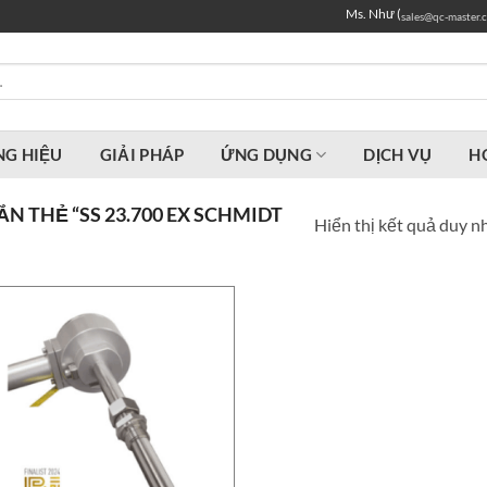
Ms. Như (
sales@qc-master.
G HIỆU
GIẢI PHÁP
ỨNG DỤNG
DỊCH VỤ
H
 THẺ “SS 23.700 EX SCHMIDT
Hiển thị kết quả duy n