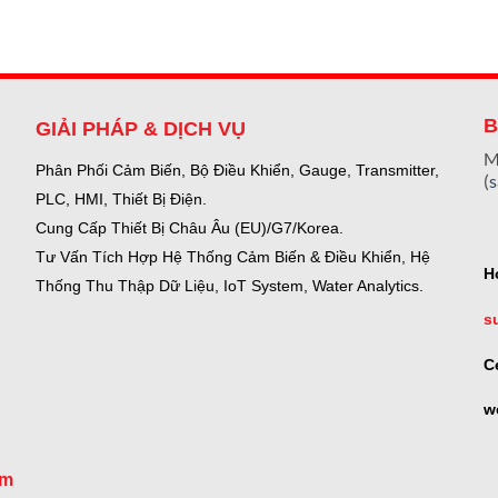
B
GIẢI PHÁP & DỊCH VỤ
M
Phân Phối Cảm Biến, Bộ Điều Khiển, Gauge,
Transmitter,
(
PLC, HMI, Thiết Bị Điện.
Cung Cấp Thiết Bị Châu Âu (EU)/G7/Korea.
Tư Vấn Tích Hợp Hệ Thống Cảm Biến & Điều Khiển, Hệ
H
Thống Thu Thập Dữ Liệu, IoT System, Water Analytics.
s
C
w
om