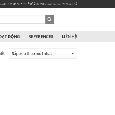
) - Ms. Ngà (
)
com
0373238670
sales2@qc-master.com
0937856572
OẠT ĐỘNG
REFERENCES
LIÊN HỆ
hất