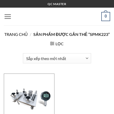
Bỏ
QC MASTER
qua
nội
0
dung
TRANG CHỦ
/
SẢN PHẨM ĐƯỢC GẮN THẺ “SPMK223”
LỌC