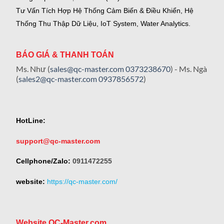
Tư Vấn Tích Hợp Hệ Thống Cảm Biến & Điều Khiển, Hệ
Thống Thu Thập Dữ Liệu, IoT System, Water Analytics.
BÁO GIÁ & THANH TOÁN
Ms. Như (
sales@qc-master.com
0373238670
) - Ms. Ngà
(
sales2@qc-master.com
0937856572
)
HotLine:
support@qc-master.com
Cellphone/Zalo:
0911472255
website:
https://qc-master.com/
Website QC-Master.com