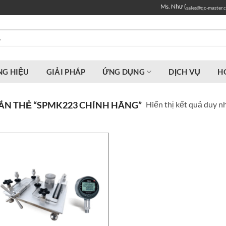
Ms. Như (
sales@qc-master.
G HIỆU
GIẢI PHÁP
ỨNG DỤNG
DỊCH VỤ
H
Hiển thị kết quả duy n
N THẺ “SPMK223 CHÍNH HÃNG”