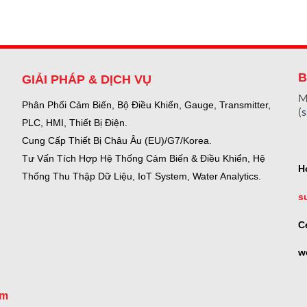
B
GIẢI PHÁP & DỊCH VỤ
M
Phân Phối Cảm Biến, Bộ Điều Khiển, Gauge,
Transmitter,
(
PLC, HMI, Thiết Bị Điện.
Cung Cấp Thiết Bị Châu Âu (EU)/G7/Korea.
Tư Vấn Tích Hợp Hệ Thống Cảm Biến & Điều Khiển, Hệ
H
Thống Thu Thập Dữ Liệu, IoT System, Water Analytics.
s
C
w
om