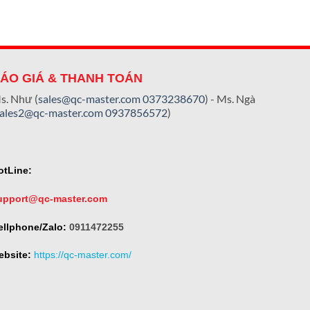
ÁO GIÁ & THANH TOÁN
s. Như (
sales@qc-master.com
0373238670
) - Ms. Ngà
sales2@qc-master.com
0937856572
)
otLine:
upport@qc-master.com
ellphone/Zalo:
0911472255
ebsite:
https://qc-master.com/