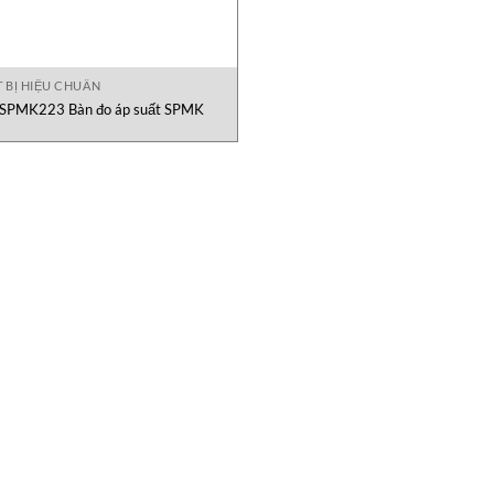
T BỊ HIỆU CHUẨN
SPMK223 Bàn đo áp suất SPMK