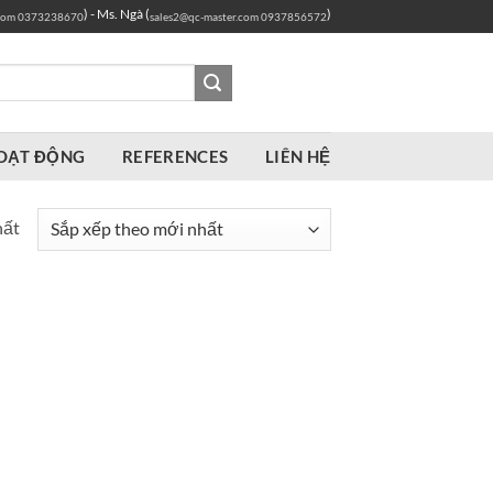
) - Ms. Ngà (
)
com
0373238670
sales2@qc-master.com
0937856572
OẠT ĐỘNG
REFERENCES
LIÊN HỆ
hất