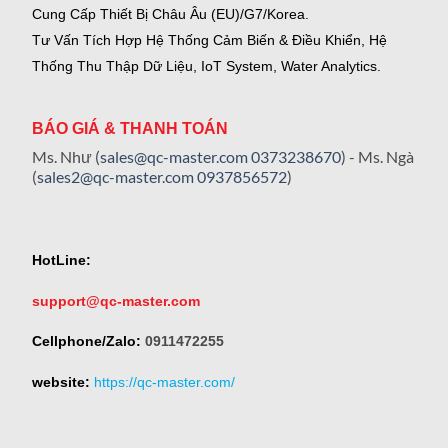
Cung Cấp Thiết Bị Châu Âu (EU)/G7/Korea.
Tư Vấn Tích Hợp Hệ Thống Cảm Biến & Điều Khiển, Hệ
Thống Thu Thập Dữ Liệu, IoT System, Water Analytics.
BÁO GIÁ & THANH TOÁN
Ms. Như (
sales@qc-master.com
0373238670
) - Ms. Ngà
(
sales2@qc-master.com
0937856572
)
HotLine:
support@qc-master.com
Cellphone/Zalo:
0911472255
website:
https://qc-master.com/