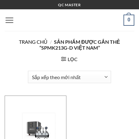
Bỏ
QC MASTER
qua
nội
0
dung
TRANG CHỦ
/
SẢN PHẨM ĐƯỢC GẮN THẺ
“SPMK213G-D VIỆT NAM”
LỌC