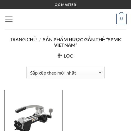
Bỏ
QC MASTER
qua
nội
0
dung
TRANG CHỦ
/
SẢN PHẨM ĐƯỢC GẮN THẺ “SPMK
VIETNAM”
LỌC