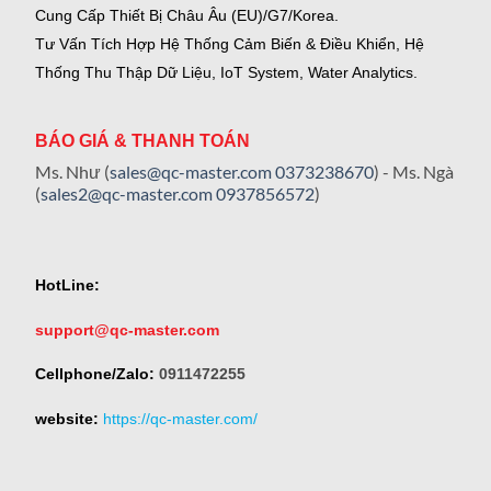
Cung Cấp Thiết Bị Châu Âu (EU)/G7/Korea.
Tư Vấn Tích Hợp Hệ Thống Cảm Biến & Điều Khiển, Hệ
Thống Thu Thập Dữ Liệu, IoT System, Water Analytics.
BÁO GIÁ & THANH TOÁN
Ms. Như (
sales@qc-master.com
0373238670
) - Ms. Ngà
(
sales2@qc-master.com
0937856572
)
HotLine:
support@qc-master.com
Cellphone/Zalo:
0911472255
website:
https://qc-master.com/