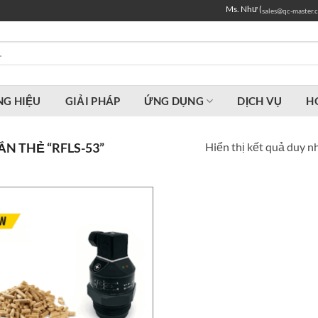
Ms. Như (
sales@qc-master.
G HIỆU
GIẢI PHÁP
ỨNG DỤNG
DỊCH VỤ
H
Hiển thị kết quả duy n
N THẺ “RFLS-53”