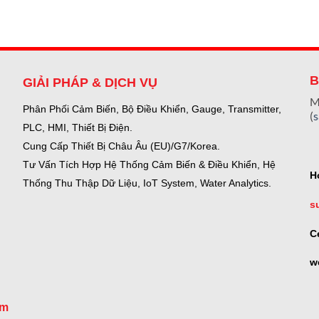
B
GIẢI PHÁP & DỊCH VỤ
M
Phân Phối Cảm Biến, Bộ Điều Khiển, Gauge,
Transmitter,
(
PLC, HMI, Thiết Bị Điện.
Cung Cấp Thiết Bị Châu Âu (EU)/G7/Korea.
Tư Vấn Tích Hợp Hệ Thống Cảm Biến & Điều Khiển, Hệ
H
Thống Thu Thập Dữ Liệu, IoT System, Water Analytics.
s
C
w
om