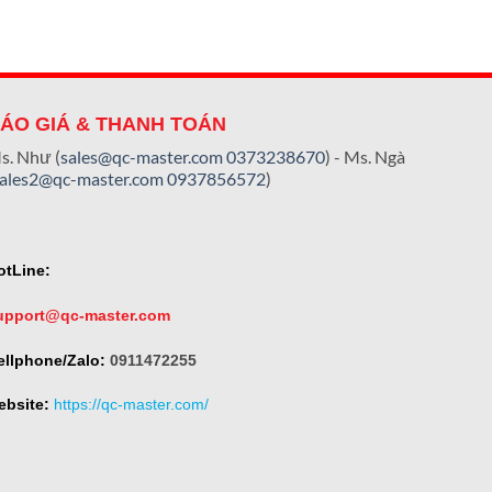
ÁO GIÁ & THANH TOÁN
s. Như (
sales@qc-master.com
0373238670
) - Ms. Ngà
sales2@qc-master.com
0937856572
)
otLine:
upport@qc-master.com
ellphone/Zalo:
0911472255
ebsite:
https://qc-master.com/