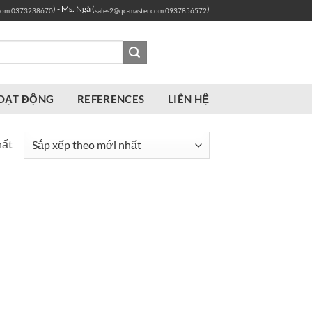
) - Ms. Ngà (
)
com
0373238670
sales2@qc-master.com
0937856572
OẠT ĐỘNG
REFERENCES
LIÊN HỆ
hất