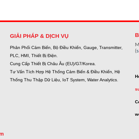
B
GIẢI PHÁP & DỊCH VỤ
M
Phân Phối Cảm Biến, Bộ Điều Khiển, Gauge,
Transmitter,
(
PLC, HMI, Thiết Bị Điện.
Cung Cấp Thiết Bị Châu Âu (EU)/G7/Korea.
Tư Vấn Tích Hợp Hệ Thống Cảm Biến & Điều Khiển, Hệ
H
Thống Thu Thập Dữ Liệu, IoT System, Water Analytics.
s
C
w
om