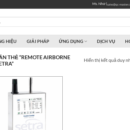
Ms. Như (
sales@qc-master.
G HIỆU
GIẢI PHÁP
ỨNG DỤNG
DỊCH VỤ
H
ẮN THẺ “REMOTE AIRBORNE
Hiển thị kết quả duy n
ETRA”