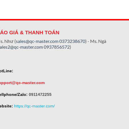
ÁO GIÁ & THANH TOÁN
s. Như (
sales@qc-master.com
0373238670
) - Ms. Ngà
sales2@qc-master.com
0937856572
)
otLine:
upport@qc-master.com
ellphone/Zalo:
0911472255
ebsite:
https://qc-master.com/