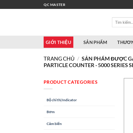
Bỏ
QC MASTER
qua
nội
Tìm
dung
kiếm:
GIỚI THIỆU
SẢN PHẨM
THƯƠN
TRANG CHỦ
/
SẢN PHẨM ĐƯỢC G
PARTICLE COUNTER - 5000 SERIES S
PRODUCT CATEGORIES
Bộ chỉ thị Indicator
Bơm
Cảm biến