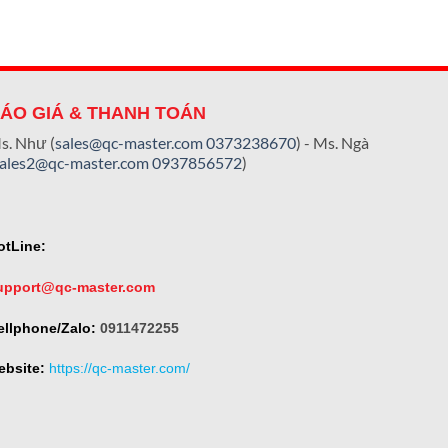
ÁO GIÁ & THANH TOÁN
s. Như (
sales@qc-master.com
0373238670
) - Ms. Ngà
sales2@qc-master.com
0937856572
)
otLine:
upport@qc-master.com
ellphone/Zalo:
0911472255
ebsite:
https://qc-master.com/