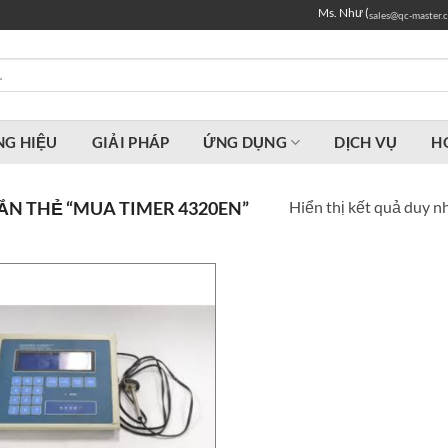
Ms. Như (
sales@qc-master.
G HIỆU
GIẢI PHÁP
ỨNG DỤNG
DỊCH VỤ
H
Hiển thị kết quả duy n
N THẺ “MUA TIMER 4320EN”