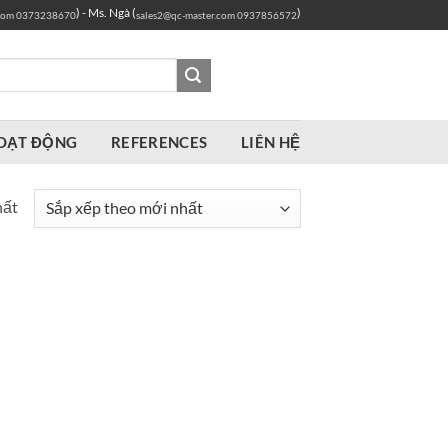
) - Ms. Ngà (
)
com
0373238670
sales2@qc-master.com
0937856572
OẠT ĐỘNG
REFERENCES
LIÊN HỆ
hất