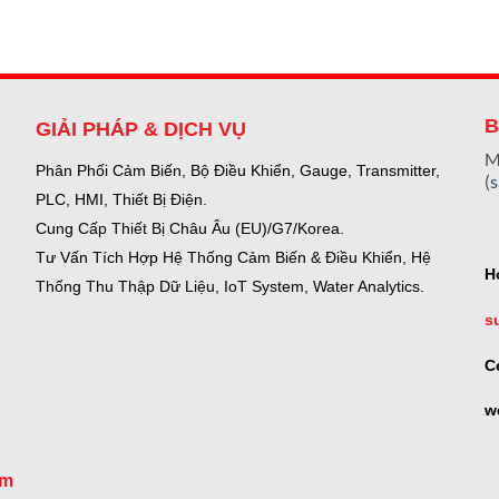
B
GIẢI PHÁP & DỊCH VỤ
M
Phân Phối Cảm Biến, Bộ Điều Khiển, Gauge,
Transmitter,
(
PLC, HMI, Thiết Bị Điện.
Cung Cấp Thiết Bị Châu Âu (EU)/G7/Korea.
Tư Vấn Tích Hợp Hệ Thống Cảm Biến & Điều Khiển, Hệ
H
Thống Thu Thập Dữ Liệu, IoT System, Water Analytics.
s
C
w
om