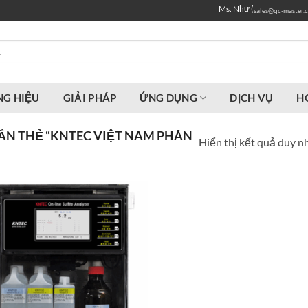
Ms. Như (
sales@qc-master.
G HIỆU
GIẢI PHÁP
ỨNG DỤNG
DỊCH VỤ
H
N THẺ “KNTEC VIỆT NAM PHÂN
Hiển thị kết quả duy n