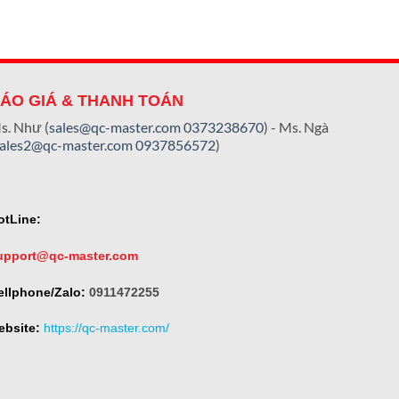
ÁO GIÁ & THANH TOÁN
s. Như (
sales@qc-master.com
0373238670
) - Ms. Ngà
sales2@qc-master.com
0937856572
)
otLine:
upport@qc-master.com
ellphone/Zalo:
0911472255
ebsite:
https://qc-master.com/