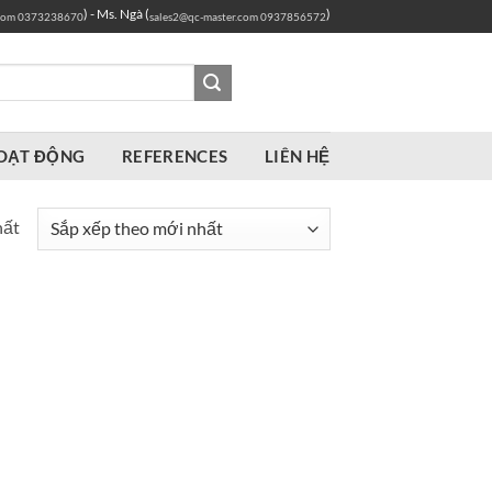
) - Ms. Ngà (
)
com
0373238670
sales2@qc-master.com
0937856572
OẠT ĐỘNG
REFERENCES
LIÊN HỆ
hất