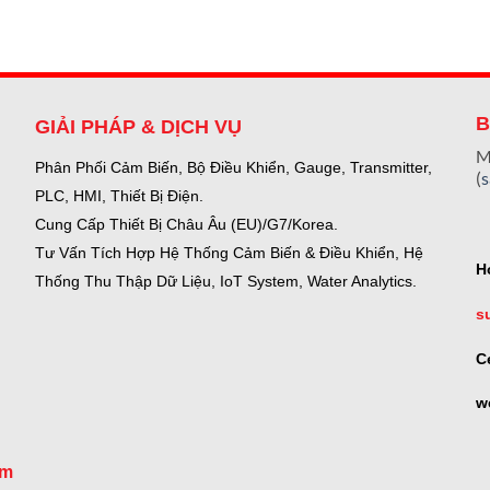
B
GIẢI PHÁP & DỊCH VỤ
M
Phân Phối Cảm Biến, Bộ Điều Khiển, Gauge,
Transmitter,
(
PLC, HMI, Thiết Bị Điện.
Cung Cấp Thiết Bị Châu Âu (EU)/G7/Korea.
Tư Vấn Tích Hợp Hệ Thống Cảm Biến & Điều Khiển, Hệ
H
Thống Thu Thập Dữ Liệu, IoT System, Water Analytics.
s
C
w
om