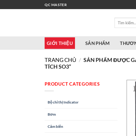
Bỏ
QC MASTER
qua
nội
Tìm
dung
kiếm:
GIỚI THIỆU
SẢN PHẨM
THƯƠN
TRANG CHỦ
/
SẢN PHẨM ĐƯỢC GẮ
TÍCH SO3”
PRODUCT CATEGORIES
Bộ chỉ thị Indicator
Bơm
Cảm biến