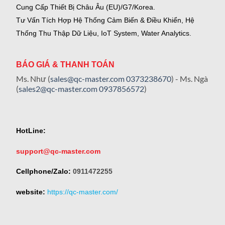
Cung Cấp Thiết Bị Châu Âu (EU)/G7/Korea.
Tư Vấn Tích Hợp Hệ Thống Cảm Biến & Điều Khiển, Hệ
Thống Thu Thập Dữ Liệu, IoT System, Water Analytics.
BÁO GIÁ & THANH TOÁN
Ms. Như (
sales@qc-master.com
0373238670
) - Ms. Ngà
(
sales2@qc-master.com
0937856572
)
HotLine:
support@qc-master.com
Cellphone/Zalo:
0911472255
website:
https://qc-master.com/