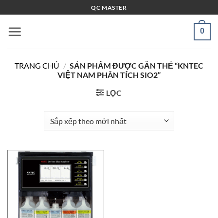
Bỏ
QC MASTER
qua
nội
0
dung
TRANG CHỦ
/
SẢN PHẨM ĐƯỢC GẮN THẺ “KNTEC
VIỆT NAM PHÂN TÍCH SIO2”
LỌC