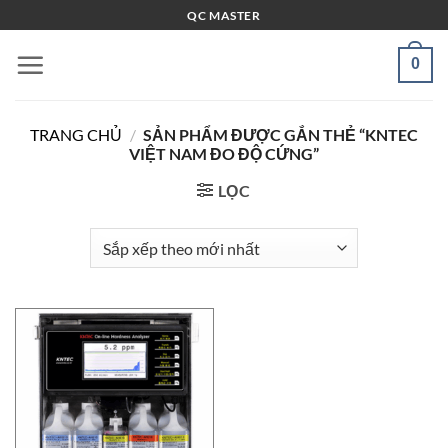
Bỏ
QC MASTER
qua
nội
0
dung
TRANG CHỦ
/
SẢN PHẨM ĐƯỢC GẮN THẺ “KNTEC
VIỆT NAM ĐO ĐỘ CỨNG”
LỌC