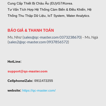
Cung Cấp Thiết Bị Châu Âu (EU)/G7/Korea.
Tư Vấn Tích Hợp Hệ Thống Cảm Biến & Điều Khiển, Hệ
Thống Thu Thập Dữ Liệu, IoT System, Water Analytics.
BÁO GIÁ & THANH TOÁN
Ms. Như (
sales@qc-master.com
0373238670
) - Ms. Ngà
(
sales2@qc-master.com
0937856572
)
HotLine:
support@qc-master.com
Cellphone/Zalo:
0911472255
website:
https://qc-master.com/