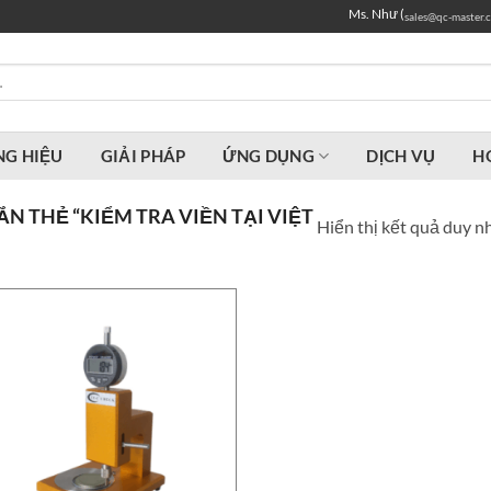
Ms. Như (
sales@qc-master.
G HIỆU
GIẢI PHÁP
ỨNG DỤNG
DỊCH VỤ
H
 THẺ “KIỂM TRA VIỀN TẠI VIỆT
Hiển thị kết quả duy n