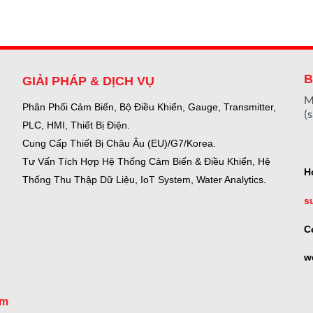
B
GIẢI PHÁP & DỊCH VỤ
M
Phân Phối Cảm Biến, Bộ Điều Khiển, Gauge,
Transmitter,
(
PLC, HMI, Thiết Bị Điện.
Cung Cấp Thiết Bị Châu Âu (EU)/G7/Korea.
Tư Vấn Tích Hợp Hệ Thống Cảm Biến & Điều Khiển, Hệ
H
Thống Thu Thập Dữ Liệu, IoT System, Water Analytics.
s
C
w
om