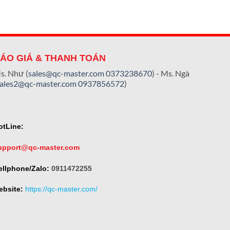
ÁO GIÁ & THANH TOÁN
s. Như (
sales@qc-master.com
0373238670
) - Ms. Ngà
sales2@qc-master.com
0937856572
)
otLine:
upport@qc-master.com
ellphone/Zalo:
0911472255
ebsite:
https://qc-master.com/