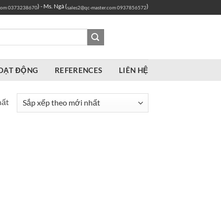
) - Ms. Ngà (
)
com
0373238670
sales2@qc-master.com
0937856572
OẠT ĐỘNG
REFERENCES
LIÊN HỆ
hất