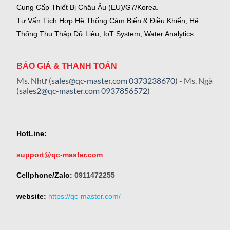
Cung Cấp Thiết Bị Châu Âu (EU)/G7/Korea.
Tư Vấn Tích Hợp Hệ Thống Cảm Biến & Điều Khiển, Hệ
Thống Thu Thập Dữ Liệu, IoT System, Water Analytics.
BÁO GIÁ & THANH TOÁN
Ms. Như (
sales@qc-master.com
0373238670
) - Ms. Ngà
(
sales2@qc-master.com
0937856572
)
HotLine:
support@qc-master.com
Cellphone/Zalo:
0911472255
website:
https://qc-master.com/