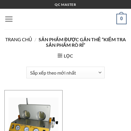
Bỏ
QC MASTER
qua
nội
0
dung
TRANG CHỦ
/
SẢN PHẨM ĐƯỢC GẮN THẺ “KIỂM TRA
SẢN PHẨM RÒ RỈ”
LỌC