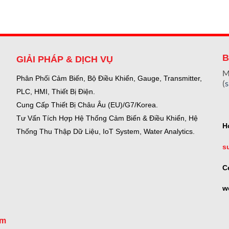
B
GIẢI PHÁP & DỊCH VỤ
M
Phân Phối Cảm Biến, Bộ Điều Khiển, Gauge,
Transmitter,
(
PLC, HMI, Thiết Bị Điện.
Cung Cấp Thiết Bị Châu Âu (EU)/G7/Korea.
Tư Vấn Tích Hợp Hệ Thống Cảm Biến & Điều Khiển, Hệ
H
Thống Thu Thập Dữ Liệu, IoT System, Water Analytics.
s
C
w
om