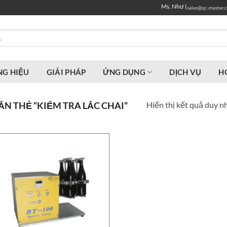
Ms. Như (
sales@qc-master.
G HIỆU
GIẢI PHÁP
ỨNG DỤNG
DỊCH VỤ
H
Hiển thị kết quả duy n
N THẺ “KIỂM TRA LẮC CHAI”