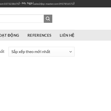
) - Ms. Ngà (
)
com
0373238670
sales2@qc-master.com
0937856572
OẠT ĐỘNG
REFERENCES
LIÊN HỆ
hất