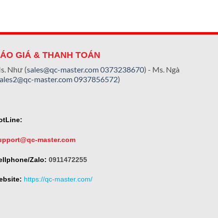
ÁO GIÁ & THANH TOÁN
s. Như (
sales@qc-master.com
0373238670
) - Ms. Ngà
sales2@qc-master.com
0937856572
)
otLine:
upport@qc-master.com
ellphone/Zalo:
0911472255
ebsite:
https://qc-master.com/