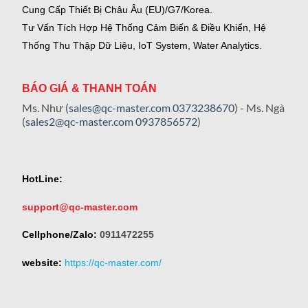
Cung Cấp Thiết Bị Châu Âu (EU)/G7/Korea.
Tư Vấn Tích Hợp Hệ Thống Cảm Biến & Điều Khiển, Hệ
Thống Thu Thập Dữ Liệu, IoT System, Water Analytics.
BÁO GIÁ & THANH TOÁN
Ms. Như (
sales@qc-master.com
0373238670
) - Ms. Ngà
(
sales2@qc-master.com
0937856572
)
HotLine:
support@qc-master.com
Cellphone/Zalo:
0911472255
website:
https://qc-master.com/