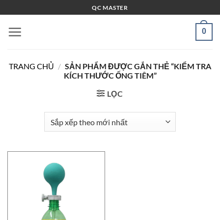
Bỏ
QC MASTER
qua
nội
0
dung
TRANG CHỦ
/
SẢN PHẨM ĐƯỢC GẮN THẺ “KIỂM TRA
KÍCH THƯỚC ỐNG TIÊM”
LỌC