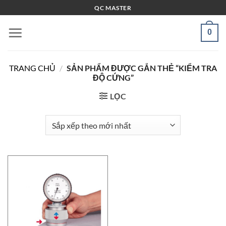
Bỏ
QC MASTER
qua
nội
0
dung
TRANG CHỦ
/
SẢN PHẨM ĐƯỢC GẮN THẺ “KIỂM TRA
ĐỘ CỨNG”
LỌC