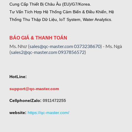
Cung Cấp Thiết Bị Châu Âu (EU)/G7/Korea.
Tư Vấn Tích Hợp Hệ Thống Cảm Biến & Điều Khiển, Hệ
Thống Thu Thập Dữ Liệu, IoT System, Water Analytics.
BÁO GIÁ & THANH TOÁN
Ms. Như (
sales@qc-master.com
0373238670
) - Ms. Ngà
(
sales2@qc-master.com
0937856572
)
HotLine:
support@qc-master.com
Cellphone/Zalo:
0911472255
website:
https://qc-master.com/