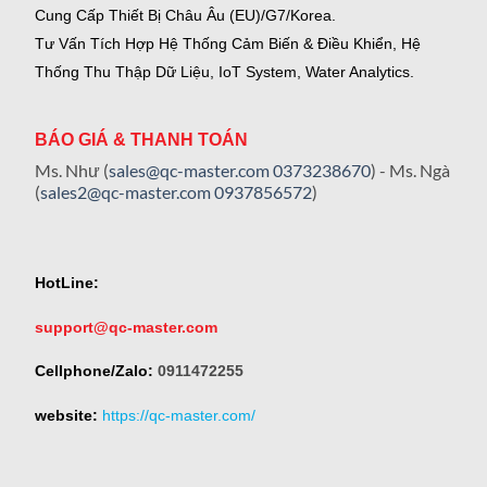
Cung Cấp Thiết Bị Châu Âu (EU)/G7/Korea.
Tư Vấn Tích Hợp Hệ Thống Cảm Biến & Điều Khiển, Hệ
Thống Thu Thập Dữ Liệu, IoT System, Water Analytics.
BÁO GIÁ & THANH TOÁN
Ms. Như (
sales@qc-master.com
0373238670
) - Ms. Ngà
(
sales2@qc-master.com
0937856572
)
HotLine:
support@qc-master.com
Cellphone/Zalo:
0911472255
website:
https://qc-master.com/