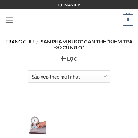
Bỏ
QC MASTER
qua
nội
0
dung
TRANG CHỦ
/
SẢN PHẨM ĐƯỢC GẮN THẺ “KIỂM TRA
ĐỘ CỨNG O”
LỌC