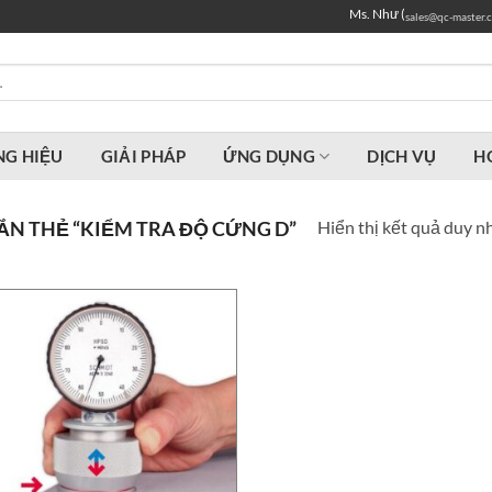
Ms. Như (
sales@qc-master.
G HIỆU
GIẢI PHÁP
ỨNG DỤNG
DỊCH VỤ
H
Hiển thị kết quả duy n
N THẺ “KIỂM TRA ĐỘ CỨNG D”