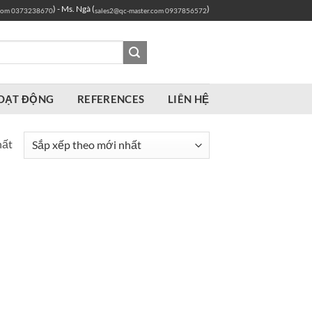
) - Ms. Ngà (
)
com
0373238670
sales2@qc-master.com
0937856572
OẠT ĐỘNG
REFERENCES
LIÊN HỆ
hất