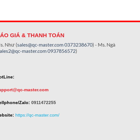
ÁO GIÁ & THANH TOÁN
s. Như (
sales@qc-master.com
0373238670
) - Ms. Ngà
sales2@qc-master.com
0937856572
)
otLine:
upport@qc-master.com
ellphone/Zalo:
0911472255
ebsite:
https://qc-master.com/