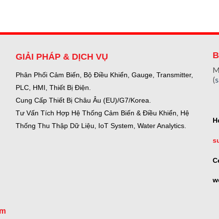
B
GIẢI PHÁP & DỊCH VỤ
M
Phân Phối Cảm Biến, Bộ Điều Khiển, Gauge,
Transmitter,
(
PLC, HMI, Thiết Bị Điện.
Cung Cấp Thiết Bị Châu Âu (EU)/G7/Korea.
Tư Vấn Tích Hợp Hệ Thống Cảm Biến & Điều Khiển, Hệ
H
Thống Thu Thập Dữ Liệu, IoT System, Water Analytics.
s
C
w
om