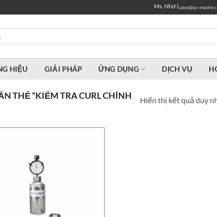
Ms. Như (
sales@qc-master.
G HIỆU
GIẢI PHÁP
ỨNG DỤNG
DỊCH VỤ
H
N THẺ “KIỂM TRA CURL CHÍNH
Hiển thị kết quả duy n