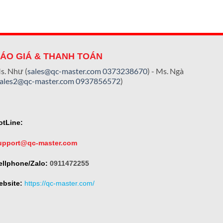
ÁO GIÁ & THANH TOÁN
s. Như (
sales@qc-master.com
0373238670
) - Ms. Ngà
sales2@qc-master.com
0937856572
)
otLine:
upport@qc-master.com
ellphone/Zalo:
0911472255
ebsite:
https://qc-master.com/