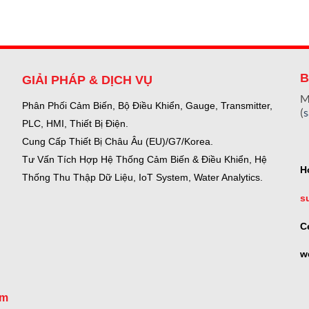
B
GIẢI PHÁP & DỊCH VỤ
M
Phân Phối Cảm Biến, Bộ Điều Khiển, Gauge,
Transmitter,
(
PLC, HMI, Thiết Bị Điện.
Cung Cấp Thiết Bị Châu Âu (EU)/G7/Korea.
Tư Vấn Tích Hợp Hệ Thống Cảm Biến & Điều Khiển, Hệ
H
Thống Thu Thập Dữ Liệu, IoT System, Water Analytics.
s
C
w
om