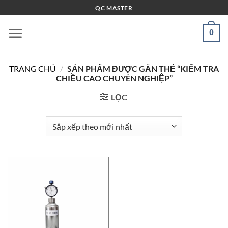
Bỏ
QC MASTER
qua
nội
0
dung
TRANG CHỦ
/
SẢN PHẨM ĐƯỢC GẮN THẺ “KIỂM TRA
CHIỀU CAO CHUYÊN NGHIỆP”
LỌC