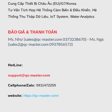
Cung Cấp Thiết Bị Châu Âu (EU)/G7/Korea.
Tư Vấn Tích Hợp Hệ Thống Cảm Biến & Điều Khiển, Hệ
Thống Thu Thập Dữ Liệu, IoT System, Water Analytics.
BÁO GIÁ & THANH TOÁN
Ms. Như (
sales@qc-master.com
0373238670
) - Ms. Ngà
(
sales2@qc-master.com
0937856572
)
HotLine:
support@qc-master.com
Cellphone/Zalo:
0911472255
website:
https://qc-master.com/