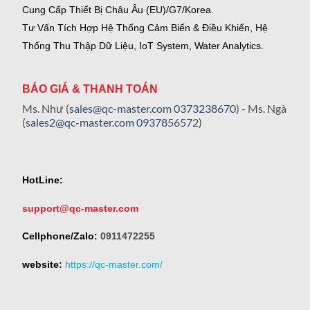
Cung Cấp Thiết Bị Châu Âu (EU)/G7/Korea.
Tư Vấn Tích Hợp Hệ Thống Cảm Biến & Điều Khiển, Hệ
Thống Thu Thập Dữ Liệu, IoT System, Water Analytics.
BÁO GIÁ & THANH TOÁN
Ms. Như (
sales@qc-master.com
0373238670
) - Ms. Ngà
(
sales2@qc-master.com
0937856572
)
HotLine:
support@qc-master.com
Cellphone/Zalo:
0911472255
website:
https://qc-master.com/