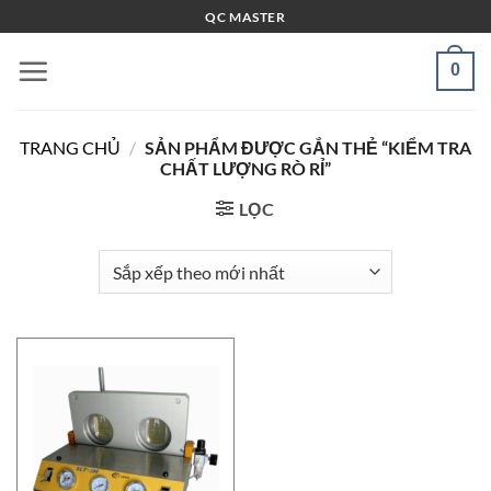
Bỏ
QC MASTER
qua
nội
0
dung
TRANG CHỦ
/
SẢN PHẨM ĐƯỢC GẮN THẺ “KIỂM TRA
CHẤT LƯỢNG RÒ RỈ”
LỌC